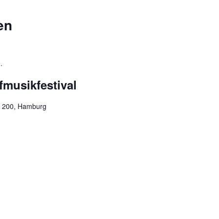
en
.
musikfestival
g 200, Hamburg