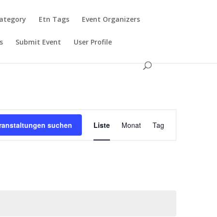
Category
Etn Tags
Event Organizers
s
Submit Event
User Profile
Veranstaltung
Ansichten-
ranstaltungen suchen
Liste
Monat
Tag
Navigation