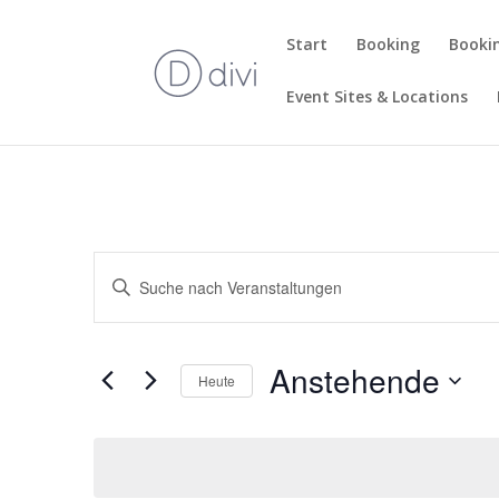
Start
Booking
Bookin
Event Sites & Locations
Veranstaltungen
Bitte
Suche
Schlüsselwort
und
eingeben.
Ansichten,
Suche
Anstehende
Navigation
nach
Heute
Veranstaltungen
Datum
Schlüsselwort.
wählen.